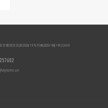
安市雁塔区高新四路15号丹枫国际1幢1单元609
257602
@dyismc.cn