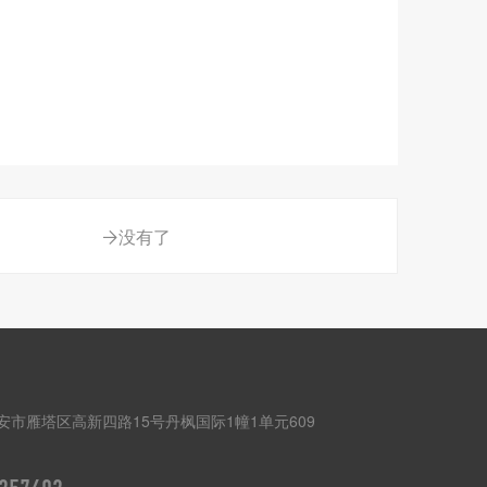
没有了
安市雁塔区高新四路15号丹枫国际1幢1单元609