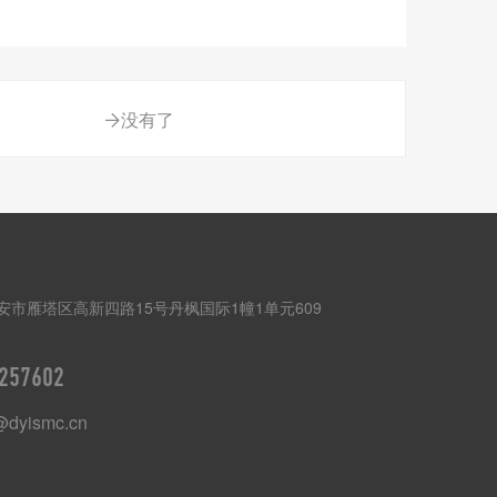
没有了
安市雁塔区高新四路15号丹枫国际1幢1单元609
257602
@dyismc.cn